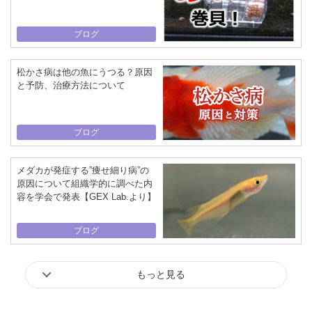
ブログ
松かさ病は他の魚にうつる？原因
と予防、治療方法について
ブログ
メダカが発症する”痩せ細り病”の
原因について組織学的に調べた内
容を学会で発表【GEX Lab.より】
ブログ
もっと見る