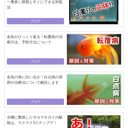
一番多い原因とすぐにできる対処
法
ブログ
金魚がひっくり返る！転覆病の治
療方法、予防方法について
ブログ
金魚の体に白い点が！白点病の原
因や治療法について解説します
ブログ
水槽に繁殖したサカマキガイの駆
除は、ラクラク3ステップで！