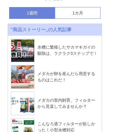
1週間
1カ月
“商品ストーリー„の人気記事
水槽に繁殖したサカマキガイの
駆除は、ラクラク3ステップで！
メダカが卵を産んだら用意する
ものはこれだ！
メダカの室内飼育、フィルター
から見直してみませんか？
こんなろ過フィルターが欲しか
った！小型水槽対応