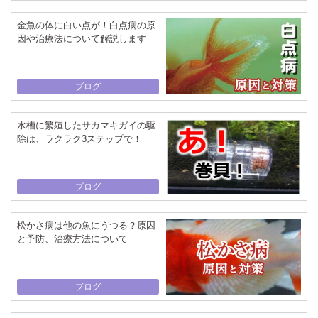
金魚の体に白い点が！白点病の原
因や治療法について解説します
ブログ
水槽に繁殖したサカマキガイの駆
除は、ラクラク3ステップで！
ブログ
松かさ病は他の魚にうつる？原因
と予防、治療方法について
ブログ