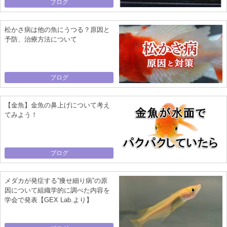
ブログ
松かさ病は他の魚にうつる？原因と
予防、治療方法について
ブログ
【金魚】金魚の鼻上げについて考え
てみよう！
ブログ
メダカが発症する”痩せ細り病”の原
因について組織学的に調べた内容を
学会で発表【GEX Lab.より】