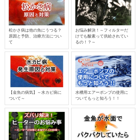
松かさ病は他の魚にうつる？
お悩み解決！～フィルターだ
原因と予防、治療方法につい
けでも酸素って供給されてい
て
るの！？～
【金魚の病気】～水カビ病に
水槽用エアーポンプの使用に
ついて～
ついてもっと知ろう！！