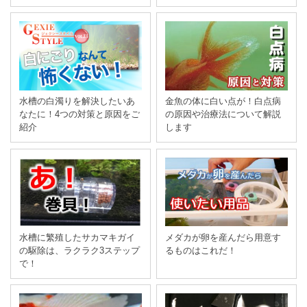
水槽の白濁りを解決したいあ
金魚の体に白い点が！白点病
なたに！4つの対策と原因をご
の原因や治療法について解説
紹介
します
ENGLISH
中文
水槽に繁殖したサカマキガイ
メダカが卵を産んだら用意す
の駆除は、ラクラク3ステップ
るものはこれだ！
で！