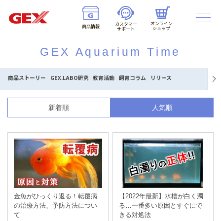
オンライン
カスタマー
商品情報
ショップ
サポート
GEX Aquarium Time
商品ストーリー
GEX.LABO研究
教育活動
飼育コラム
リリース
新着順
人気順
金魚がひっくり返る！転覆病
【2022年最新】水槽が白く濁
の治療方法、予防方法につい
る…一番多い原因とすぐにで
て
きる対処法