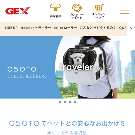
オンライン
カスタマー
商品情報
ショップ
サポート
LINE UP
traveler トラベラー
roller ローラー
こんなときどうするの？
Q&A
仕