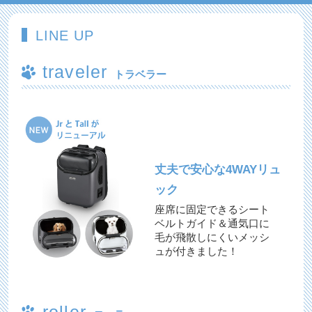
LINE UP
traveler
トラベラー
丈夫で安心な4WAYリュ
ック
座席に固定できるシート
ベルトガイド＆通気口に
毛が飛散しにくいメッシ
ュが付きました！