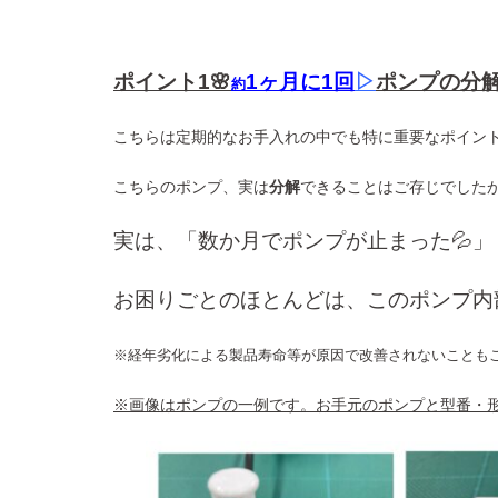
ポイント1🌸
1ヶ月に1回
▷
ポンプの分
約
こちらは定期的なお手入れの中でも特に重要なポイントで
こちらのポンプ、実は
分解
できることはご存じでした
実は、「数か月でポンプが止まった💦」
お困りごとのほとんどは、
このポンプ内
※経年劣化による製品寿命等が原因で改善されないことも
※画像はポンプの一例です。お手元のポンプと型番・