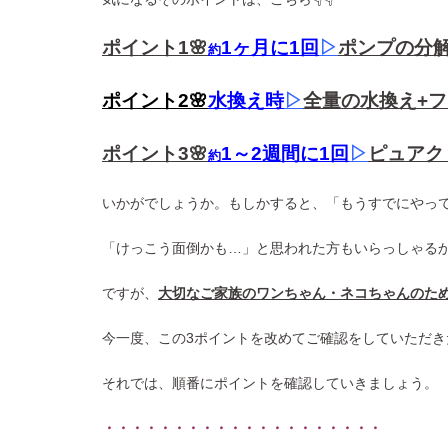
ポイント1🌸
1ヶ月に1回
▷
ポンプの分
約
ポイント2🌸
水換え時
▷
全量の水換え+
ポイント3🌸
1～2週間に1回
▷
ピュアク
約
いかがでしょうか。もしかすると、「もうすでにやっ
「けっこう面倒かも…」と思われた方もいらっしゃる
ですが、
大切なご家族のワンちゃん・ネコちゃんのた
今一度、この3ポイントを改めてご確認をしていただき
それでは、順番にポイントを確認していきましょう。
・・・・・・・・・・・・・・・・・・・・