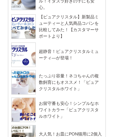
ル！イタズラ好きの子にも安
心。
【ピュアクリスタル】新製品ミ
ューティーと人気商品コパンを
比較してみた！【カスタマーサ
ポートより】
超静音！ピュアクリスタルミュ
ーティ―が登場！
たっぷり容量！ネコちゃんの複
数飼育にもオススメ！「ピュア
クリスタルホワイト」
お留守番も安心！シンプルなホ
ワイトカラー「ピュアクリスタ
ルホワイト」
大人気！お皿にPON猫用に2個入