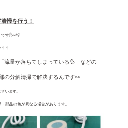
解清掃を行う！
す✋👀💡
か？？
「流量が落ちてしまっている💦」などの
部の分解清掃で解決するんです👀
ございます。
形・部品の色が異なる場合があります。