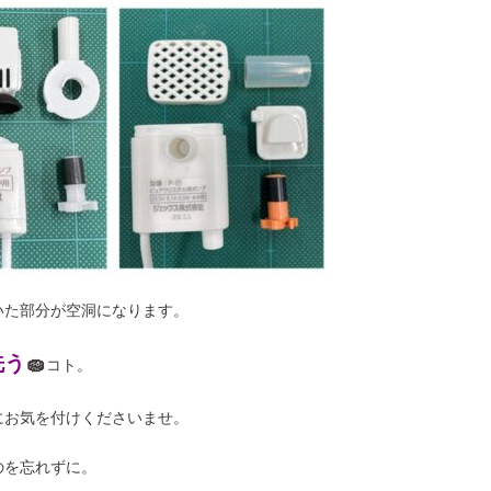
いた部分が空洞になります。
洗う
🧽
コト。
にお気を付けくださいませ。
のを忘れずに。