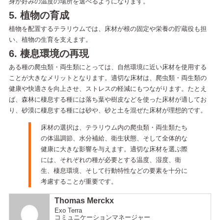
身が好みの温度の場所を選べるようになります。
5. 植物の育成
植物を配置するテラリウムでは、床材が根の固定や栄養の貯蔵役も担
い、植物の生育を支えます。
6. 棲息環境の再現
ある種の爬虫類・両生類にとっては、自然環境に近い床材を使用する
ことが大きなメリットとなります。適切な床材は、爬虫類・両生類の
健康や快適さを向上させ、ストレスの軽減にもつながります。たとえ
ば、森林に棲息する種には落ち葉や樹皮などを使った床材が適してお
り、砂漠に棲息する種には砂や、砂と土を混ぜた床材が理想的です。
床材の選択は、テラリウム内の爬虫類・両生類たち
の体温調節、水分補給、衛生状態、そして全体的な
健康に大きな影響を与えます。適切な床材を選ぶ際
には、それぞれの種が必要とする温度、湿度、衛
生、棲息環境、そして行動特性などの要素を十分に
考慮することが重要です。
Thomas Merckx
Exo Terra
コミュニケーションマネージャー