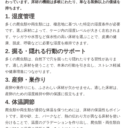
わっています。床材の機能は多岐にわたり、単なる装飾以上の価値を
持ちます。
1. 湿度管理
多くの爬虫類や両生類には、棲息地に基づいた特定の湿度条件が必要
です。選ぶ床材によって、ケージ内の湿度レベルが大きく左右されま
す。ヤシガラや水苔など保水性の高い床材を選ぶことで、皮膚の健
康、脱皮、呼吸などに必要な湿度を維持できます。
2. 掘る・隠れる行動のサポート
多くの爬虫類は、自然下で穴を掘ったり隠れたりする習性がありま
す。適した床材を使うことで、本来の行動を引き出し、ストレス軽減
や健康増進につながります。
3. 産卵・巣作り
ENGLISH
中文
産卵や巣作りにも、ふさわしい床材が欠かせません。適した床材は、
産卵のための湿度維持や卵の保護に役立ちます。
4. 体温調節
爬虫類や両生類が適切な体温を保つためには、床材の保温性もポイン
トです。岩や砂、土、バークなど、熱の伝わり方が異なる床材を使い
分けることで、温度のグラデーションを作り出し、爬虫類・両生類自